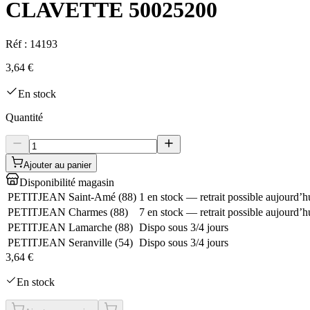
CLAVETTE 50025200
Réf :
14193
3,64 €
En stock
Quantité
Ajouter au panier
Disponibilité magasin
PETITJEAN Saint-Amé
(
88
)
1 en stock — retrait possible aujourd’h
PETITJEAN Charmes
(
88
)
7 en stock — retrait possible aujourd’h
PETITJEAN Lamarche
(
88
)
Dispo sous 3/4 jours
PETITJEAN Seranville
(
54
)
Dispo sous 3/4 jours
3,64 €
En stock