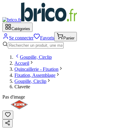
Catégories
Se connecter
Favoris
Panier
Goupille, Circlip
Accueil
Quincaillerie - Fixation
Fixation, Assemblage
Goupille, Circlip
Clavette
Pas d'image