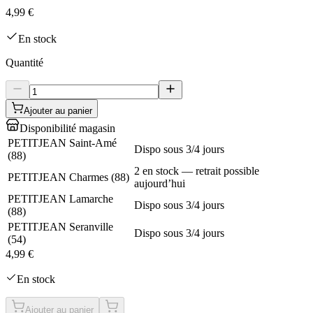
4,99 €
En stock
Quantité
Ajouter au panier
Disponibilité magasin
PETITJEAN Saint-Amé
Dispo sous 3/4 jours
(
88
)
2 en stock — retrait possible
PETITJEAN Charmes
(
88
)
aujourd’hui
PETITJEAN Lamarche
Dispo sous 3/4 jours
(
88
)
PETITJEAN Seranville
Dispo sous 3/4 jours
(
54
)
4,99 €
En stock
Ajouter au panier