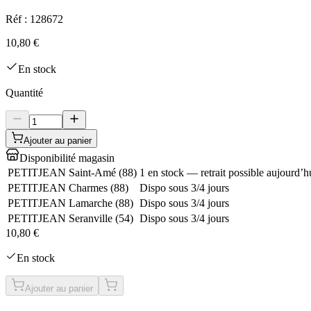
Réf :
128672
10,80 €
En stock
Quantité
Ajouter au panier
Disponibilité magasin
PETITJEAN Saint-Amé
(
88
)
1 en stock — retrait possible aujourd’h
PETITJEAN Charmes
(
88
)
Dispo sous 3/4 jours
PETITJEAN Lamarche
(
88
)
Dispo sous 3/4 jours
PETITJEAN Seranville
(
54
)
Dispo sous 3/4 jours
10,80 €
En stock
Ajouter au panier