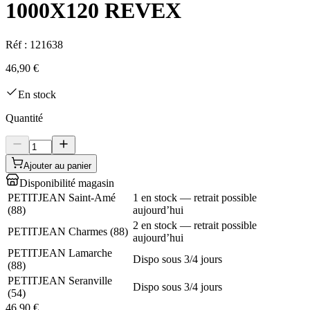
1000X120 REVEX
Réf :
121638
46,90 €
En stock
Quantité
Ajouter au panier
Disponibilité magasin
PETITJEAN Saint-Amé
1 en stock — retrait possible
(
88
)
aujourd’hui
2 en stock — retrait possible
PETITJEAN Charmes
(
88
)
aujourd’hui
PETITJEAN Lamarche
Dispo sous 3/4 jours
(
88
)
PETITJEAN Seranville
Dispo sous 3/4 jours
(
54
)
46,90 €