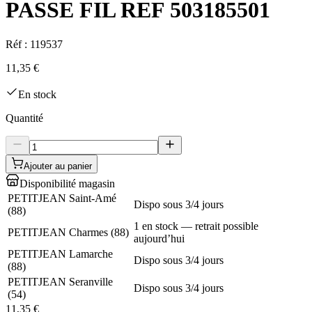
PASSE FIL REF 503185501
Réf :
119537
11,35 €
En stock
Quantité
Ajouter au panier
Disponibilité magasin
PETITJEAN Saint-Amé
Dispo sous 3/4 jours
(
88
)
1 en stock — retrait possible
PETITJEAN Charmes
(
88
)
aujourd’hui
PETITJEAN Lamarche
Dispo sous 3/4 jours
(
88
)
PETITJEAN Seranville
Dispo sous 3/4 jours
(
54
)
11,35 €