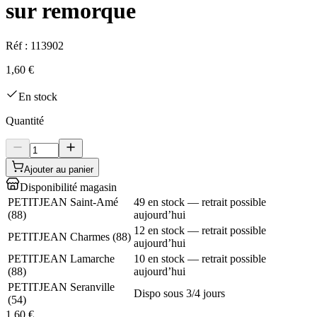
sur remorque
Réf :
113902
1,60 €
En stock
Quantité
Ajouter au panier
Disponibilité magasin
PETITJEAN Saint-Amé
49 en stock — retrait possible
(
88
)
aujourd’hui
12 en stock — retrait possible
PETITJEAN Charmes
(
88
)
aujourd’hui
PETITJEAN Lamarche
10 en stock — retrait possible
(
88
)
aujourd’hui
PETITJEAN Seranville
Dispo sous 3/4 jours
(
54
)
1,60 €