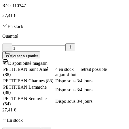
Réf :
110347
27,41 €
En stock
Quantité
Ajouter au panier
Disponibilité magasin
PETITJEAN Saint-Amé
4 en stock — retrait possible
(
88
)
aujourd’hui
PETITJEAN Charmes
(
88
)
Dispo sous 3/4 jours
PETITJEAN Lamarche
Dispo sous 3/4 jours
(
88
)
PETITJEAN Seranville
Dispo sous 3/4 jours
(
54
)
27,41 €
En stock