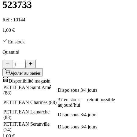
523733
Réf :
10144
1,00 €
En stock
Quantité
Ajouter au panier
Disponibilité magasin
PETITJEAN Saint-Amé
Dispo sous 3/4 jours
(
88
)
37 en stock — retrait possible
PETITJEAN Charmes
(
88
)
aujourd’hui
PETITJEAN Lamarche
Dispo sous 3/4 jours
(
88
)
PETITJEAN Seranville
Dispo sous 3/4 jours
(
54
)
1,00 €