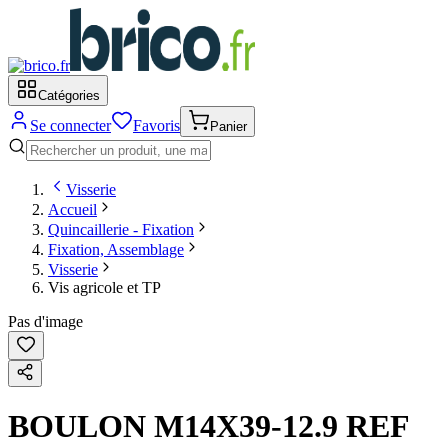
Catégories
Se connecter
Favoris
Panier
Visserie
Accueil
Quincaillerie - Fixation
Fixation, Assemblage
Visserie
Vis agricole et TP
Pas d'image
BOULON M14X39-12.9 REF