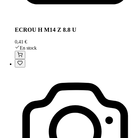
ECROU H M14 Z 8.8 U
0,41 €
En stock