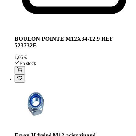
BOULON POINTE M12X34-12.9 REF
523732E
1,05 €
En stock
Ecrou H freiné M12 acier zingué