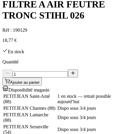
FILTRE A AIR FEUTRE
TRONC STIHL 026
Réf :
190129
18,77 €
En stock
Quantité
Ajouter au panier
Disponibilité magasin
PETITJEAN Saint-Amé
1 en stock — retrait possible
(
88
)
aujourd’hui
PETITJEAN Charmes
(
88
)
Dispo sous 3/4 jours
PETITJEAN Lamarche
Dispo sous 3/4 jours
(
88
)
PETITJEAN Seranville
Dispo sous 3/4 jours
(
54
)