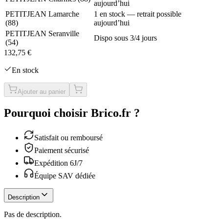
aujourd’hui
PETITJEAN Lamarche
1 en stock — retrait possible
(
88
)
aujourd’hui
PETITJEAN Seranville
Dispo sous 3/4 jours
(
54
)
132,75 €
En stock
Ajouter au panier
Pourquoi choisir Brico.fr ?
Satisfait ou remboursé
Paiement sécurisé
Expédition 6J/7
Équipe SAV dédiée
Description
Pas de description.