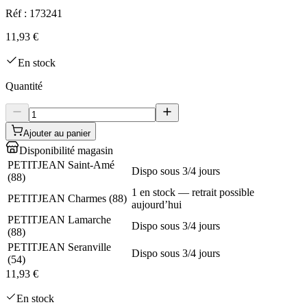
Réf :
173241
11,93 €
En stock
Quantité
Ajouter au panier
Disponibilité magasin
PETITJEAN Saint-Amé
Dispo sous 3/4 jours
(
88
)
1 en stock — retrait possible
PETITJEAN Charmes
(
88
)
aujourd’hui
PETITJEAN Lamarche
Dispo sous 3/4 jours
(
88
)
PETITJEAN Seranville
Dispo sous 3/4 jours
(
54
)
11,93 €
En stock