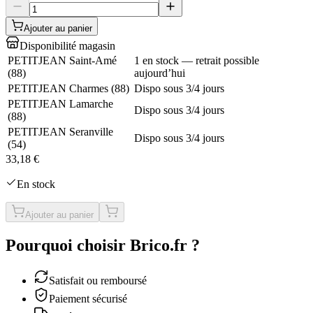
Ajouter au panier
Disponibilité magasin
PETITJEAN Saint-Amé
1 en stock — retrait possible
(
88
)
aujourd’hui
PETITJEAN Charmes
(
88
)
Dispo sous 3/4 jours
PETITJEAN Lamarche
Dispo sous 3/4 jours
(
88
)
PETITJEAN Seranville
Dispo sous 3/4 jours
(
54
)
33,18 €
En stock
Ajouter au panier
Pourquoi choisir Brico.fr ?
Satisfait ou remboursé
Paiement sécurisé