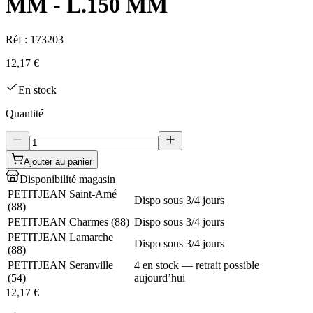
MM - L.150 MM
Réf :
173203
12,17 €
En stock
Quantité
Ajouter au panier
Disponibilité magasin
PETITJEAN Saint-Amé
Dispo sous 3/4 jours
(
88
)
PETITJEAN Charmes
(
88
)
Dispo sous 3/4 jours
PETITJEAN Lamarche
Dispo sous 3/4 jours
(
88
)
PETITJEAN Seranville
4 en stock — retrait possible
(
54
)
aujourd’hui
12,17 €