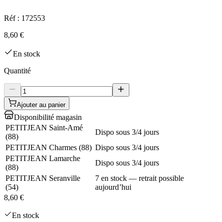
Réf :
172553
8,60 €
En stock
Quantité
Ajouter au panier
Disponibilité magasin
PETITJEAN Saint-Amé
Dispo sous 3/4 jours
(
88
)
PETITJEAN Charmes
(
88
)
Dispo sous 3/4 jours
PETITJEAN Lamarche
Dispo sous 3/4 jours
(
88
)
PETITJEAN Seranville
7 en stock — retrait possible
(
54
)
aujourd’hui
8,60 €
En stock