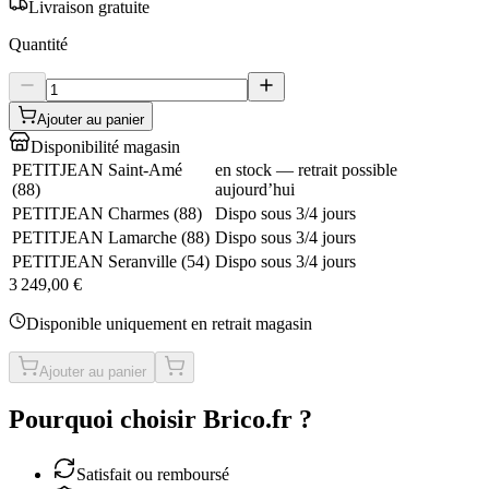
Livraison gratuite
Quantité
Ajouter au panier
Disponibilité magasin
PETITJEAN Saint-Amé
en stock — retrait possible
(
88
)
aujourd’hui
PETITJEAN Charmes
(
88
)
Dispo sous 3/4 jours
PETITJEAN Lamarche
(
88
)
Dispo sous 3/4 jours
PETITJEAN Seranville
(
54
)
Dispo sous 3/4 jours
3 249,00 €
Disponible uniquement en retrait magasin
Ajouter au panier
Pourquoi choisir Brico.fr ?
Satisfait ou remboursé