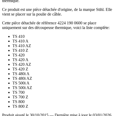
thermique.
Ce produit est une pièce détachée d'origine, de la marque Stihl. Elle
vient se placer sur la poulie de câble.
Cette pièce détachée de référence 4224 190 0600 se place
uniquement sur des découpeuse thermique, voici la liste complète:
TS 410
TS 410 A
TS 410 AZ
TS 410 Z
TS 420
TS 420 A
TS 420 AZ
TS 420 Z
TS 480i A
TS 480i AZ
TS 500i A
TS 500i AZ
TS 700
TS 700 Z
TS 800
TS 800 Z
Produit ajouté le 30/10/2015
—
Dernière mise à jour le 03/01/2026