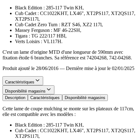
Black Edition : 285-117 Twin KH,
Cub Cadet : CC1022KHT, LX46", XT2PS117, XT2QS117,
XT2PS117l,
Cub Cadet Zero Turn : RZT S46, XZ2 117l,
Massey Ferguson : MF 46-22SH,
Tigara : TG 222/117 HBI,
Verts Loisirs : VL117H.
C'est un lame d'origine MTD d'une longueur de 590mm avec
fixation étoile 6 branches. Sa référence est 74204268, 742-04268.
Produit ajouté le 28/06/2016
—
Dernière mise à jour le 02/01/2025
Caractéristiques
Disponibilité magasins
Description
Caractéristiques
Disponibilité magasins
Cette lame de coupe mulching se monte sur les plateaux de 117cm,
elle est compatible avec les modèles :
Black Edition : 285-117 Twin KH,
Cub Cadet : CC1022KHT, LX46", XT2PS117, XT2QS117,
XT2PS117l,