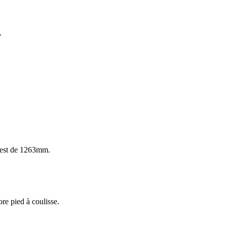
e.
e) est de 1263mm.
ore pied à coulisse.