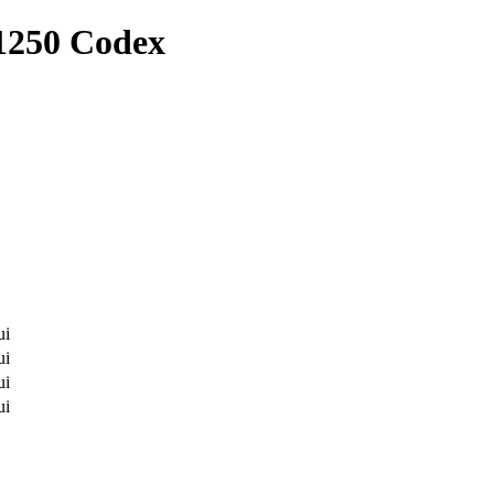
Z1250 Codex
ui
ui
ui
ui