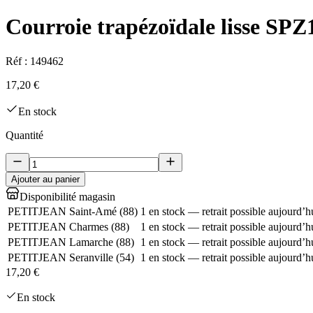
Courroie trapézoïdale lisse SP
Réf :
149462
17,20 €
En stock
Quantité
Ajouter au panier
Disponibilité magasin
PETITJEAN Saint-Amé
(
88
)
1 en stock — retrait possible aujourd’h
PETITJEAN Charmes
(
88
)
1 en stock — retrait possible aujourd’h
PETITJEAN Lamarche
(
88
)
1 en stock — retrait possible aujourd’h
PETITJEAN Seranville
(
54
)
1 en stock — retrait possible aujourd’h
17,20 €
En stock