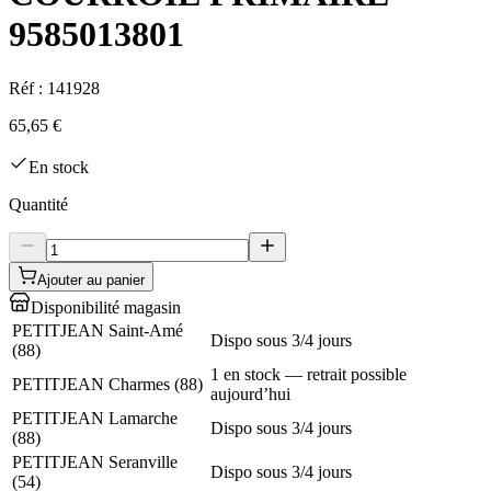
9585013801
Réf :
141928
65,65 €
En stock
Quantité
Ajouter au panier
Disponibilité magasin
PETITJEAN Saint-Amé
Dispo sous 3/4 jours
(
88
)
1 en stock — retrait possible
PETITJEAN Charmes
(
88
)
aujourd’hui
PETITJEAN Lamarche
Dispo sous 3/4 jours
(
88
)
PETITJEAN Seranville
Dispo sous 3/4 jours
(
54
)