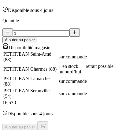
Disponible sous 4 jours
Quantité
Ajouter au panier
Disponibilité magasin
PETITJEAN Saint-Amé
sur commande
(
88
)
1 en stock — retrait possible
PETITJEAN Charmes
(
88
)
aujourd’hui
PETITJEAN Lamarche
sur commande
(
88
)
PETITJEAN Seranville
sur commande
(
54
)
16,53 €
Disponible sous 4 jours
Ajouter au panier