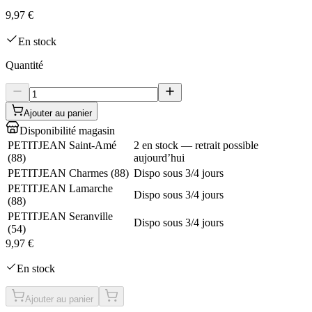
9,97 €
En stock
Quantité
Ajouter au panier
Disponibilité magasin
PETITJEAN Saint-Amé
2 en stock — retrait possible
(
88
)
aujourd’hui
PETITJEAN Charmes
(
88
)
Dispo sous 3/4 jours
PETITJEAN Lamarche
Dispo sous 3/4 jours
(
88
)
PETITJEAN Seranville
Dispo sous 3/4 jours
(
54
)
9,97 €
En stock
Ajouter au panier