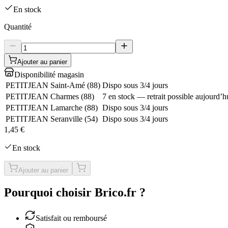
En stock
Quantité
Ajouter au panier
Disponibilité magasin
PETITJEAN Saint-Amé
(
88
)
Dispo sous 3/4 jours
PETITJEAN Charmes
(
88
)
7 en stock — retrait possible aujourd’h
PETITJEAN Lamarche
(
88
)
Dispo sous 3/4 jours
PETITJEAN Seranville
(
54
)
Dispo sous 3/4 jours
1,45 €
En stock
Ajouter au panier
Pourquoi choisir Brico.fr ?
Satisfait ou remboursé