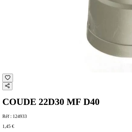
COUDE 22D30 MF D40
Réf :
124933
1,45 €