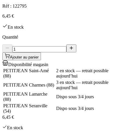
Réf :
122795
6,45 €
En stock
Quantité
Ajouter au panier
Disponibilité magasin
PETITJEAN Saint-Amé
2 en stock — retrait possible
(
88
)
aujourd’hui
3 en stock — retrait possible
PETITJEAN Charmes
(
88
)
aujourd’hui
PETITJEAN Lamarche
Dispo sous 3/4 jours
(
88
)
PETITJEAN Seranville
Dispo sous 3/4 jours
(
54
)
6,45 €
En stock