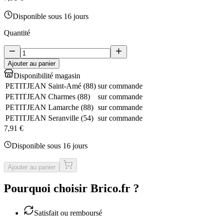
Disponible sous 16 jours
Quantité
Ajouter au panier
Disponibilité magasin
PETITJEAN Saint-Amé
(
88
)
sur commande
PETITJEAN Charmes
(
88
)
sur commande
PETITJEAN Lamarche
(
88
)
sur commande
PETITJEAN Seranville
(
54
)
sur commande
7,91 €
Disponible sous 16 jours
Ajouter au panier
Pourquoi choisir Brico.fr ?
Satisfait ou remboursé