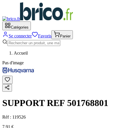
Catégories
Se connecter
Favoris
Panier
Accueil
Pas d'image
SUPPORT REF 501768801
Réf :
119526
7,91 €