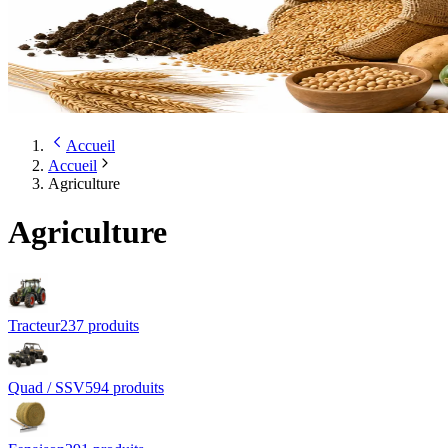
Accueil
Accueil
Agriculture
Agriculture
Tracteur
237
produit
s
Quad / SSV
594
produit
s