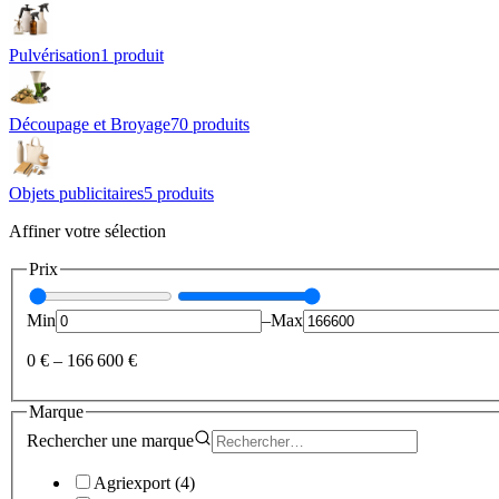
Pulvérisation
1
produit
Découpage et Broyage
70
produit
s
Objets publicitaires
5
produit
s
Affiner votre sélection
Prix
Min
–
Max
0 €
–
166 600 €
Marque
Rechercher une
marque
Agriexport
(
4
)