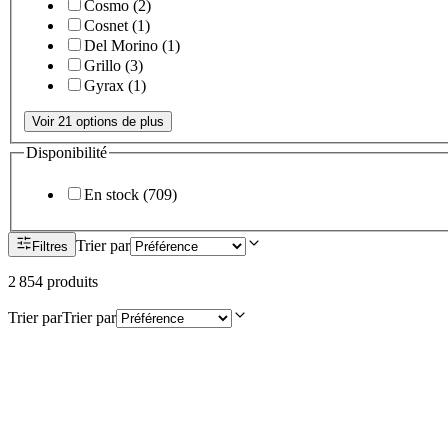
Cosmo
(
2
)
Cosnet
(
1
)
Del Morino
(
1
)
Grillo
(
3
)
Gyrax
(
1
)
Voir 21 options de plus
Disponibilité
En stock
(
709
)
Trier par
Filtres
2 854
produit
s
Trier par
Trier par