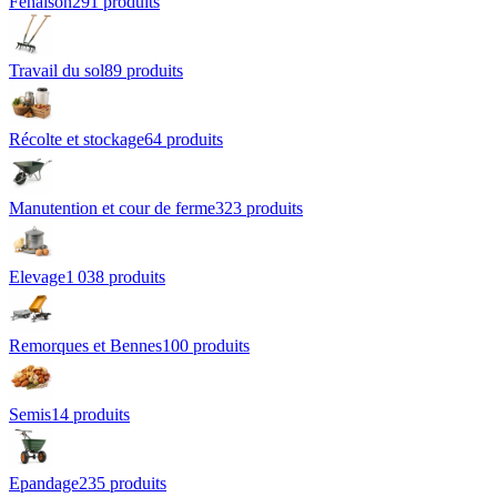
Fenaison
291
produit
s
Travail du sol
89
produit
s
Récolte et stockage
64
produit
s
Manutention et cour de ferme
323
produit
s
Elevage
1 038
produit
s
Remorques et Bennes
100
produit
s
Semis
14
produit
s
Epandage
235
produit
s