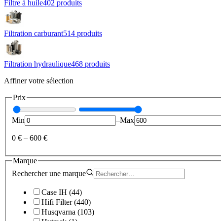
Filtre à huile
402
produit
s
Filtration carburant
514
produit
s
Filtration hydraulique
468
produit
s
Affiner votre sélection
Prix
Min
–
Max
0 €
–
600 €
Marque
Rechercher une
marque
Case IH
(
44
)
Hifi Filter
(
440
)
Husqvarna
(
103
)