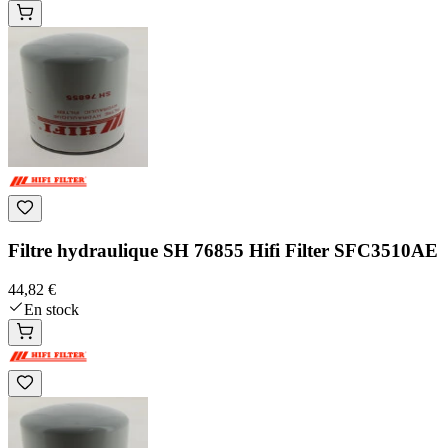
Filtre hydraulique SH 76855 Hifi Filter SFC3510AE
44,82 €
En stock