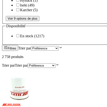
Hytrack
(
1
)
Iseki
(
49
)
Karcher
(
5
)
Voir 9 options de plus
Disponibilité
En stock
(
1217
)
Trier par
Filtres
2 758
produit
s
Trier par
Trier par