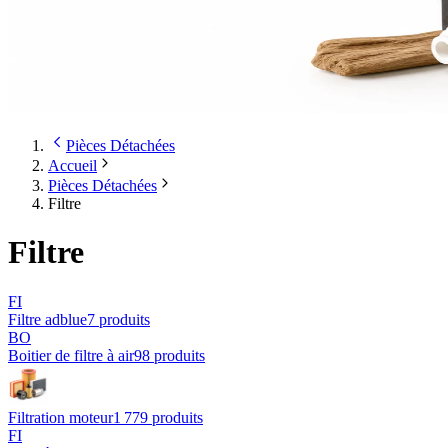
Pièces Détachées
Accueil
Pièces Détachées
Filtre
Filtre
FI
Filtre adblue
7
produit
s
BO
Boitier de filtre à air
98
produit
s
Filtration moteur
1 779
produit
s
FI