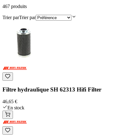
467
produit
s
Trier par
Trier par
Filtre hydraulique SH 62313 Hifi Filter
46,65 €
En stock