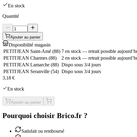
En stock
Quantité
Ajouter au panier
Disponibilité magasin
PETITJEAN Saint-Amé
(
88
)
7 en stock — retrait possible aujourd’h
PETITJEAN Charmes
(
88
)
2 en stock — retrait possible aujourd’h
PETITJEAN Lamarche
(
88
)
Dispo sous 3/4 jours
PETITJEAN Seranville
(
54
)
Dispo sous 3/4 jours
3,18 €
En stock
Ajouter au panier
Pourquoi choisir Brico.fr ?
Satisfait ou remboursé