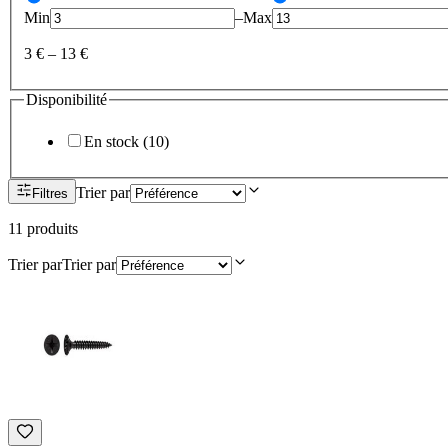
Min
–
Max
3 €
–
13 €
Disponibilité
En stock
(
10
)
Trier par
Filtres
11
produit
s
Trier par
Trier par