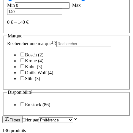
Min
–
Max
0 €
–
140 €
Marque
Rechercher une
marque
Bosch
(
2
)
Krone
(
4
)
Kuhn
(
3
)
Outils Wolf
(
4
)
Stihl
(
3
)
Disponibilité
En stock
(
86
)
Trier par
Filtres
136
produit
s