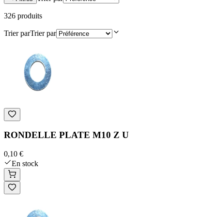
326
produit
s
Trier par
Trier par
RONDELLE PLATE M10 Z U
0,10 €
En stock