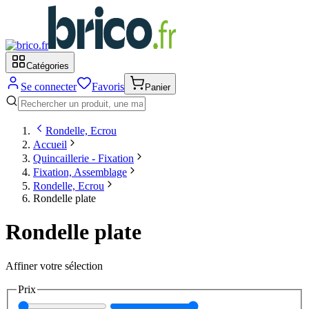
Catégories
Se connecter
Favoris
Panier
Rondelle, Ecrou
Accueil
Quincaillerie - Fixation
Fixation, Assemblage
Rondelle, Ecrou
Rondelle plate
Rondelle plate
Affiner votre sélection
Prix