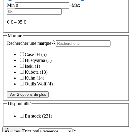
Min
–
Max
0 €
–
95 €
Marque
Rechercher une
marque
Case IH
(
5
)
Husqvarna
(
1
)
Iseki
(
1
)
Kubota
(
13
)
Kuhn
(
14
)
Outils Wolf
(
4
)
Voir 2 options de plus
Disponibilité
En stock
(
231
)
Trier par
Filtres