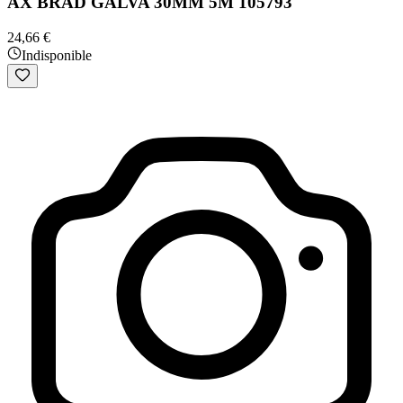
AX BRAD GALVA 30MM 5M 105793
24,66 €
Indisponible