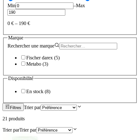
Min
–
Max
0 €
–
190 €
Marque
Rechercher une
marque
Fischer darex
(
5
)
Metabo
(
3
)
Disponibilité
En stock
(
8
)
Trier par
Filtres
21
produit
s
Trier par
Trier par