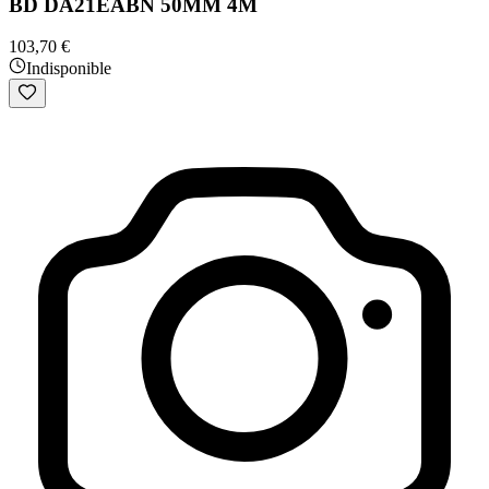
BD DA21EABN 50MM 4M
103,70 €
Indisponible