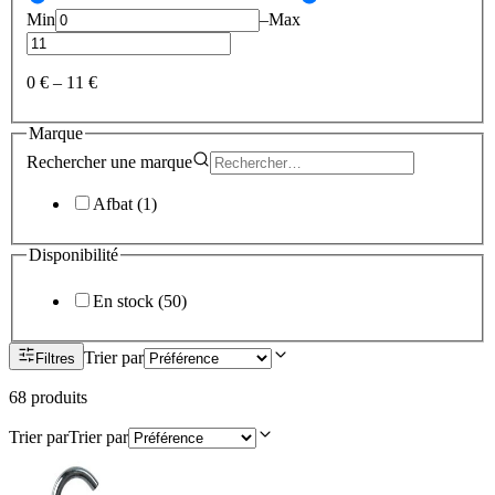
Min
–
Max
0 €
–
11 €
Marque
Rechercher une
marque
Afbat
(
1
)
Disponibilité
En stock
(
50
)
Trier par
Filtres
68
produit
s
Trier par
Trier par