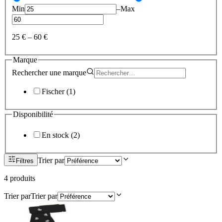
Min
–
Max
25 €
–
60 €
Marque
Rechercher une
marque
Fischer
(
1
)
Disponibilité
En stock
(
2
)
Trier par
Filtres
4
produit
s
Trier par
Trier par