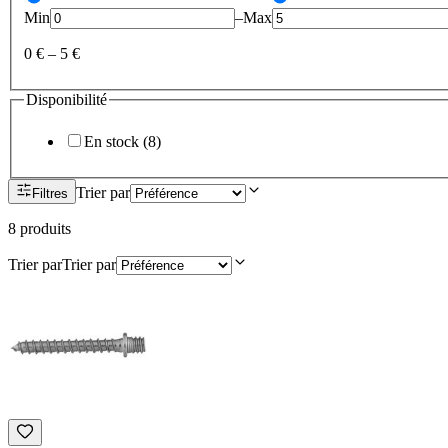
Min
–
Max
0 €
–
5 €
Disponibilité
En stock
(
8
)
Trier par
Filtres
8
produit
s
Trier par
Trier par