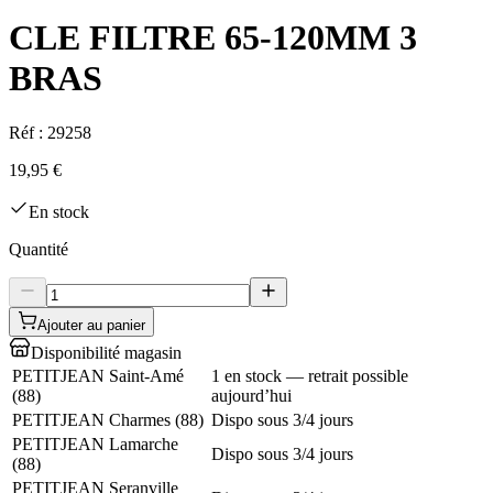
CLE FILTRE 65-120MM 3
BRAS
Réf :
29258
19,95 €
En stock
Quantité
Ajouter au panier
Disponibilité magasin
PETITJEAN Saint-Amé
1 en stock — retrait possible
(
88
)
aujourd’hui
PETITJEAN Charmes
(
88
)
Dispo sous 3/4 jours
PETITJEAN Lamarche
Dispo sous 3/4 jours
(
88
)
PETITJEAN Seranville