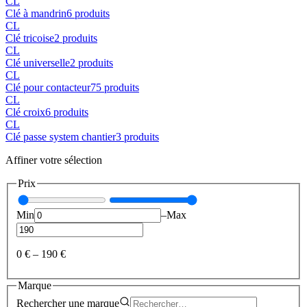
CL
Clé à mandrin
6
produit
s
CL
Clé tricoise
2
produit
s
CL
Clé universelle
2
produit
s
CL
Clé pour contacteur
75
produit
s
CL
Clé croix
6
produit
s
CL
Clé passe system chantier
3
produit
s
Affiner votre sélection
Prix
Min
–
Max
0 €
–
190 €
Marque
Rechercher une
marque