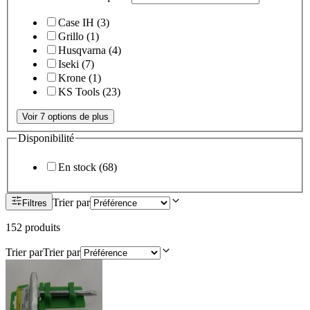
Case IH
(
3
)
Grillo
(
1
)
Husqvarna
(
4
)
Iseki
(
7
)
Krone
(
1
)
KS Tools
(
23
)
Voir 7 options de plus
Disponibilité
En stock
(
68
)
Trier par
Filtres
152
produit
s
Trier par
Trier par