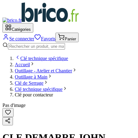
Catégories
Se connecter
Favoris
Panier
Clé technique spécifique
Accueil
Outillage - Atelier et Chantier
Outillage à Main
Clé de Serrage
Clé technique spécifique
Clé pour contacteur
Pas d'image
CLE DEMARRE JOHN