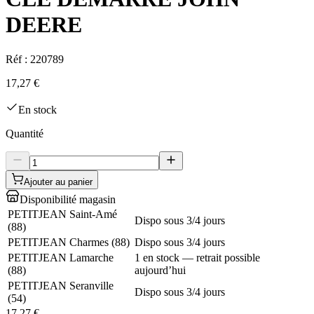
DEERE
Réf :
220789
17,27 €
En stock
Quantité
Ajouter au panier
Disponibilité magasin
PETITJEAN Saint-Amé
Dispo sous 3/4 jours
(
88
)
PETITJEAN Charmes
(
88
)
Dispo sous 3/4 jours
PETITJEAN Lamarche
1 en stock — retrait possible
(
88
)
aujourd’hui
PETITJEAN Seranville
Dispo sous 3/4 jours
(
54
)
17,27 €