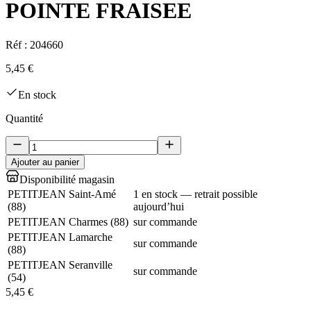
POINTE FRAISEE
Réf :
204660
5,45 €
En stock
Quantité
Ajouter au panier
Disponibilité magasin
PETITJEAN Saint-Amé
1 en stock — retrait possible
(
88
)
aujourd’hui
PETITJEAN Charmes
(
88
)
sur commande
PETITJEAN Lamarche
sur commande
(
88
)
PETITJEAN Seranville
sur commande
(
54
)
5,45 €