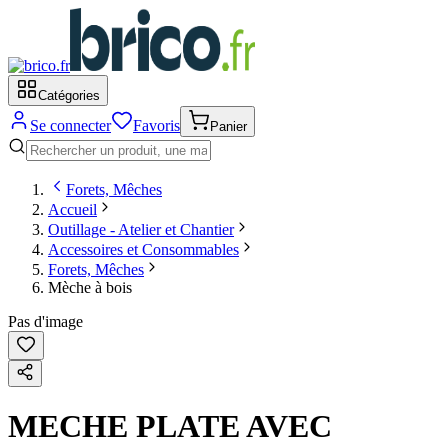
Catégories
Se connecter
Favoris
Panier
Forets, Mêches
Accueil
Outillage - Atelier et Chantier
Accessoires et Consommables
Forets, Mêches
Mèche à bois
Pas d'image
MECHE PLATE AVEC