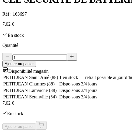
Réf :
163697
7,02 €
En stock
Quantité
Ajouter au panier
Disponibilité magasin
PETITJEAN Saint-Amé
(
88
)
1 en stock — retrait possible aujourd’h
PETITJEAN Charmes
(
88
)
Dispo sous 3/4 jours
PETITJEAN Lamarche
(
88
)
Dispo sous 3/4 jours
PETITJEAN Seranville
(
54
)
Dispo sous 3/4 jours
7,02 €
En stock
Ajouter au panier