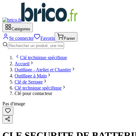
Catégories
Se connecter
Favoris
Panier
Clé technique spécifique
Accueil
Outillage - Atelier et Chantier
Outillage à Main
Clé de Serrage
Clé technique spécifique
Clé pour contacteur
Pas d'image
CLE SECURITE DE BATTERIE