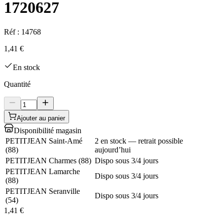
1720627
Réf :
14768
1,41 €
En stock
Quantité
Ajouter au panier
Disponibilité magasin
PETITJEAN Saint-Amé
2 en stock — retrait possible
(
88
)
aujourd’hui
PETITJEAN Charmes
(
88
)
Dispo sous 3/4 jours
PETITJEAN Lamarche
Dispo sous 3/4 jours
(
88
)
PETITJEAN Seranville
Dispo sous 3/4 jours
(
54
)
1,41 €