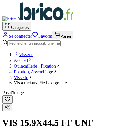
Catégories
Se connecter
Favoris
Panier
Visserie
Accueil
Quincaillerie - Fixation
Fixation, Assemblage
Visserie
Vis à métaux tête hexagonale
Pas d'image
VIS 15.9X44.5 FF UNF