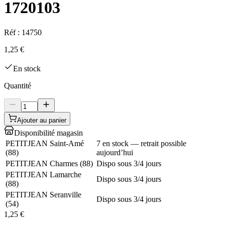
1720103
Réf :
14750
1,25 €
En stock
Quantité
Ajouter au panier
Disponibilité magasin
PETITJEAN Saint-Amé
7 en stock — retrait possible
(
88
)
aujourd’hui
PETITJEAN Charmes
(
88
)
Dispo sous 3/4 jours
PETITJEAN Lamarche
Dispo sous 3/4 jours
(
88
)
PETITJEAN Seranville
Dispo sous 3/4 jours
(
54
)
1,25 €