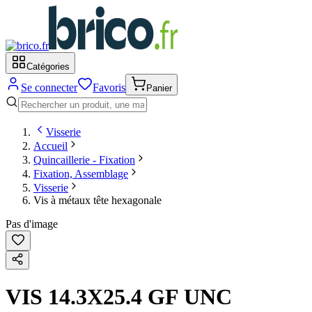
Catégories
Se connecter
Favoris
Panier
Visserie
Accueil
Quincaillerie - Fixation
Fixation, Assemblage
Visserie
Vis à métaux tête hexagonale
Pas d'image
VIS 14.3X25.4 GF UNC