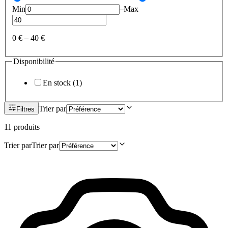
Min
–
Max
0 €
–
40 €
Disponibilité
En stock
(
1
)
Trier par
Filtres
11
produit
s
Trier par
Trier par