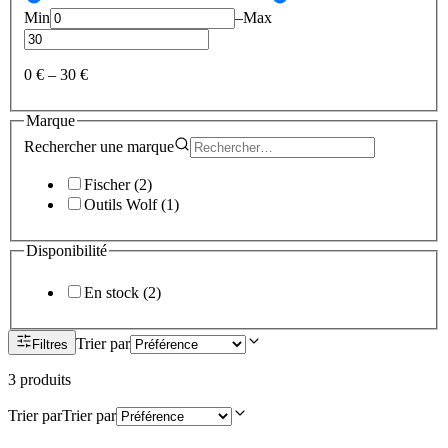
Min
–
Max
0 €
–
30 €
Marque
Rechercher une
marque
Fischer
(
2
)
Outils Wolf
(
1
)
Disponibilité
En stock
(
2
)
Trier par
Filtres
3
produit
s
Trier par
Trier par