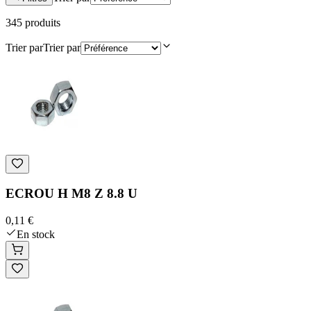
345
produit
s
Trier par
Trier par
ECROU H M8 Z 8.8 U
0,11 €
En stock