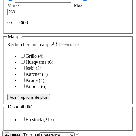
Min
–
Max
0 €
–
260 €
Marque
Rechercher une
marque
Grillo
(
4
)
Husqvarna
(
6
)
Iseki
(
2
)
Karcher
(
1
)
Krone
(
4
)
Kubota
(
6
)
Voir 4 options de plus
Disponibilité
En stock
(
215
)
Trier par
Filtres