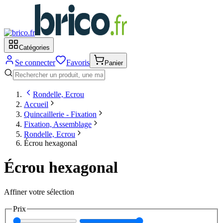
Catégories
Se connecter
Favoris
Panier
Rondelle, Ecrou
Accueil
Quincaillerie - Fixation
Fixation, Assemblage
Rondelle, Ecrou
Écrou hexagonal
Écrou hexagonal
Affiner votre sélection
Prix