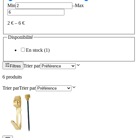
Min
–
Max
2 €
–
6 €
Disponibilité
En stock
(
1
)
Trier par
Filtres
6
produit
s
Trier par
Trier par