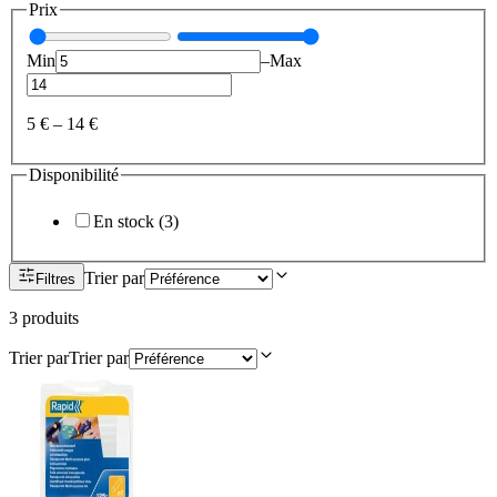
Prix
Min
–
Max
5 €
–
14 €
Disponibilité
En stock
(
3
)
Trier par
Filtres
3
produit
s
Trier par
Trier par