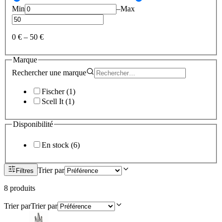
Min
–
Max
0 €
–
50 €
Marque
Rechercher une
marque
Fischer
(
1
)
Scell It
(
1
)
Disponibilité
En stock
(
6
)
Trier par
Filtres
8
produit
s
Trier par
Trier par