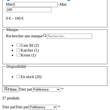
Min
–
Max
0 €
–
160 €
Marque
Rechercher une
marque
Case IH
(
2
)
Karcher
(
1
)
Krone
(
1
)
Disponibilité
En stock
(
20
)
Trier par
Filtres
37
produit
s
Trier par
Trier par