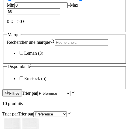
Min
–
Max
0 €
–
50 €
Marque
Rechercher une
marque
Leman
(
3
)
Disponibilité
En stock
(
5
)
Trier par
Filtres
10
produit
s
Trier par
Trier par