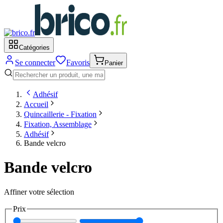
Catégories
Se connecter
Favoris
Panier
Adhésif
Accueil
Quincaillerie - Fixation
Fixation, Assemblage
Adhésif
Bande velcro
Bande velcro
Affiner votre sélection
Prix